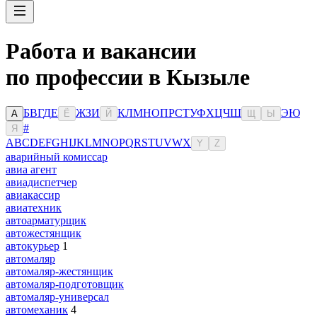
Работа и вакансии
по профессии в Кызыле
Б
В
Г
Д
Е
Ж
З
И
К
Л
М
Н
О
П
Р
С
Т
У
Ф
Х
Ц
Ч
Ш
Э
Ю
А
Ё
Й
Щ
Ы
#
Я
A
B
C
D
E
F
G
H
I
J
K
L
M
N
O
P
Q
R
S
T
U
V
W
X
Y
Z
аварийный комиссар
авиа агент
авиадиспетчер
авиакассир
авиатехник
автоарматурщик
автожестянщик
автокурьер
1
автомаляр
автомаляр-жестянщик
автомаляр-подготовщик
автомаляр-универсал
автомеханик
4