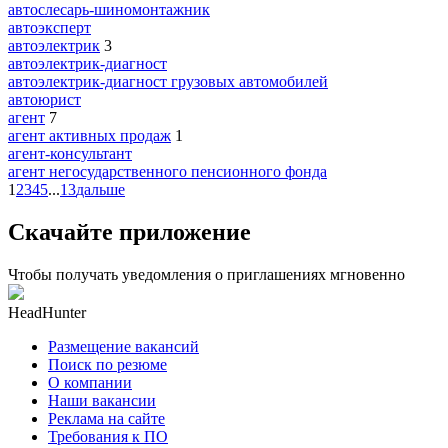
автослесарь-шиномонтажник
автоэксперт
автоэлектрик
3
автоэлектрик-диагност
автоэлектрик-диагност грузовых автомобилей
автоюрист
агент
7
агент активных продаж
1
агент-консультант
агент негосударственного пенсионного фонда
1
2
3
4
5
...
13
дальше
Скачайте приложение
Чтобы получать уведомления о приглашениях мгновенно
HeadHunter
Размещение вакансий
Поиск по резюме
О компании
Наши вакансии
Реклама на сайте
Требования к ПО