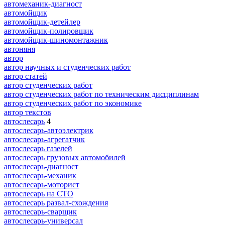
автомеханик-диагност
автомойщик
автомойщик-детейлер
автомойщик-полировщик
автомойщик-шиномонтажник
автоняня
автор
автор научных и студенческих работ
автор статей
автор студенческих работ
автор студенческих работ по техническим дисциплинам
автор студенческих работ по экономике
автор текстов
автослесарь
4
автослесарь-автоэлектрик
автослесарь-агрегатчик
автослесарь газелей
автослесарь грузовых автомобилей
автослесарь-диагност
автослесарь-механик
автослесарь-моторист
автослесарь на СТО
автослесарь развал-схождения
автослесарь-сварщик
автослесарь-универсал